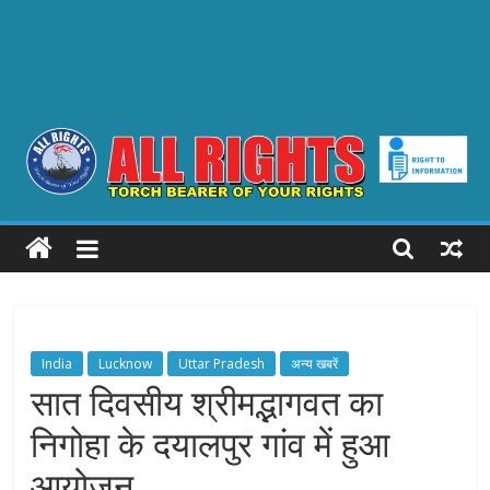
ALL
RIGHTS
Torch
Bearer
India
Lucknow
Uttar Pradesh
अन्य खबरें
of
सात दिवसीय श्रीमद्भागवत का
your
निगोहा के दयालपुर गांव में हुआ
Rights
आयोजन