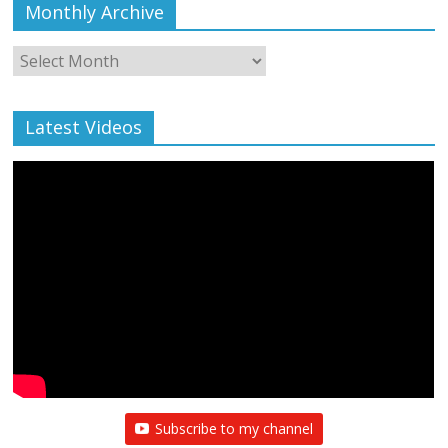
Monthly Archive
Monthly
Archive
Latest Videos
All Rights News
Bareilly
Uttar Pradesh
राजनीति
हॉट
राजनीतिक
प्रथम आगमन पर नवनियुक्त प्रदेश उपाध्यक्ष सोनू
बाल्मीकि का किया गया स्वागत
August 6, 2021
Editor All Rights
0
Subscribe to my channel