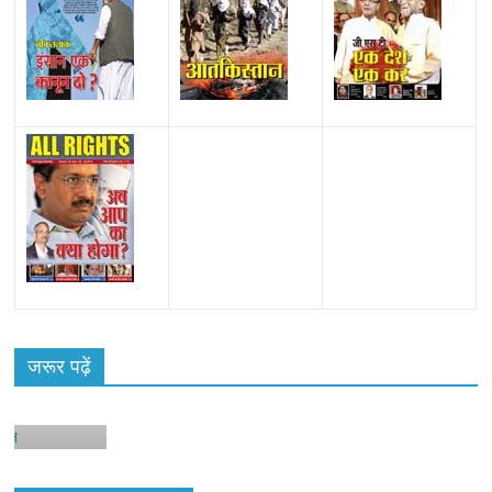
जरूर पढ़ें
न