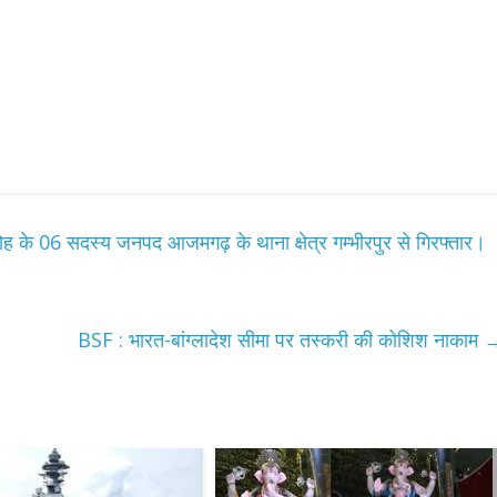
उपाध्यक्ष सोनू बाल्मीकि का किया ग
स्वागत
August 6, 2021
Editor All Rights
0
ह के 06 सदस्य जनपद आजमगढ़ के थाना क्षेत्र गम्भीरपुर से गिरफ्तार।
Bareilly
Uttar
हॉट राजनीतिक
 ने किया महंगाई के
न
BSF : भारत-बांग्लादेश सीमा पर तस्करी की कोशिश नाकाम
Editor All Rights
0