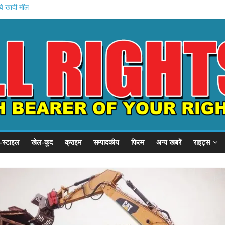
चे खादी मॉल
न की शुरुआत
होस्टल दौरा
 21 हजार करोड़
का इनामी अरेस्ट
-स्टाइल
खेल-कूद
क्राइम
सम्पादकीय
फिल्म
अन्य खबरें
राइट्स