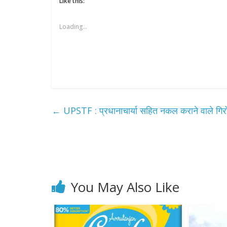
Like this:
Loading...
←
UPSTF : प्रधानाचार्या सहित नकल कराने वाले गिरो
All Rights News
Pradesh
राजनीति
समाजवादी पार्टी
खिलाफ प्रदर्श
August 4, 2021
You May Also Like