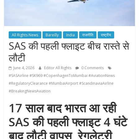
All Rights News
Bareilly
India
राजनीति
राष्ट्रीय
SAS की पहली फ्लाइट बीच रास्ते से
लौटी
June 4, 2026
Editor All Rights
0 Comments
#SASAirline #SK969 #CopenhagenToMumbai #AviationNews
#RegulatoryClearance #MumbaiAirport #ScandinaviaAirline
#BreakingNewsAviation
17 साल बाद भारत आ रही
SAS की पहली फ्लाइट 4 घंटे
बाद लौटी वापस, रेगुलेटरी