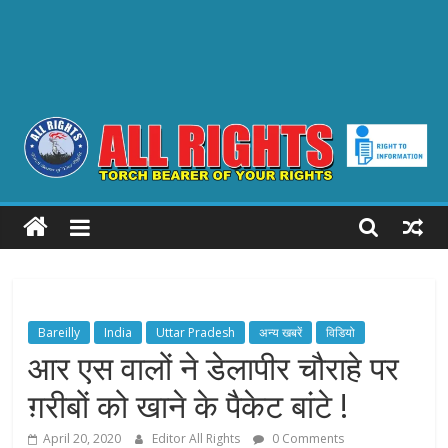
ALL
RIGHTS
Torch
Bearer
Bareilly
India
Uttar Pradesh
अन्य खबरें
विडियो
of
आर एस वालों ने डेलापीर चौराहे पर
your
ग़रीबों को खाने के पैकेट बांटे !
Rights
April 20, 2020
Editor All Rights
0 Comments