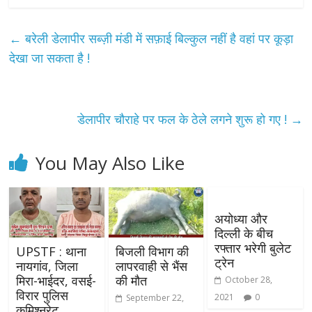
←
बरेली डेलापीर सब्ज़ी मंडी में सफ़ाई बिल्कुल नहीं है वहां पर कूड़ा
देखा जा सकता है !
डेलापीर चौराहे पर फल के ठेले लगने शुरू हो गए !
→
You May Also Like
अयोध्या और
दिल्ली के बीच
रफ्तार भरेगी बुलेट
UPSTF : थाना
बिजली विभाग की
ट्रेन
नायगांव, जिला
लापरवाही से भैंस
मिरा-भाईदर, वसई-
की मौत
October 28,
विरार पुलिस
2021
0
September 22,
कमिश्नरेट,