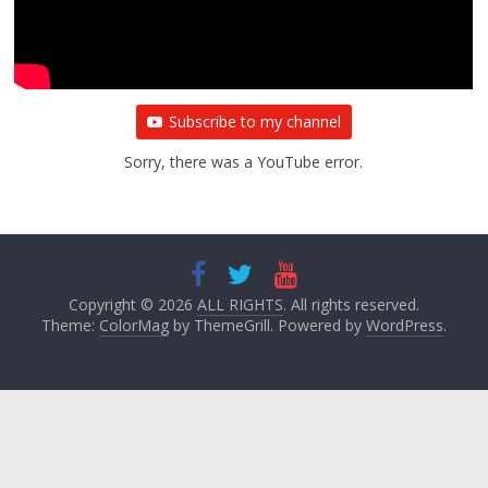
Subscribe to my channel
Sorry, there was a YouTube error.
Copyright © 2026
ALL RIGHTS
. All rights reserved.
Theme:
ColorMag
by ThemeGrill. Powered by
WordPress
.