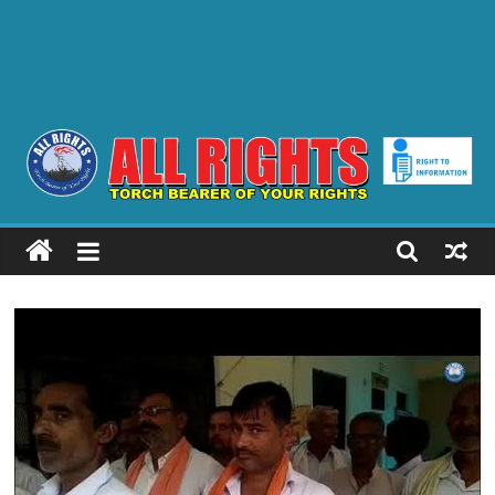
ALL
RIGHTS
Torch
Bearer
of
your
Rights