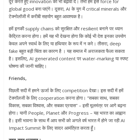
दूर करते हुए innovation को भी बढ़ावा दे। तभी हम इसे force for
global good बना पाएंगे। दूसरा, AI के युग में critical minerals और
टेक्नोलॉजी में करीबी सहयोग बहुत आवश्यक है।
हमें इनकी supply chains को सुरक्षित और resilient बनाने पर ध्यान
केंद्रित करना होगा। हमें यह भी देखना होगा कि कोई भी देश इनका उपयोग
केवल अपने स्वार्थ के लिए या हथियार के रूप में न करे। तीसरा, deep
fake बहुत बड़ी चिंता का कारण है । यह समाज में अराजकता फैला सकता
है। इसलिए, AI generated content पर water-marking या स्पष्ट
घोषणा की जानी चाहिए।
Friends,
पिछली सदी में हमने ऊर्जा के लिए competition देखा। इस सदी में हमें
टेक्नॉलजी के लिए cooperation करना होगा। “सबका साथ, सबका
विकास, सबका विश्वास, और सबका प्रयास” – इसी मूलमंत्र पर आगे बढ़ना
होगा। यानी People, Planet और Progress – यह भारत का आह्वान
है। इसी भावना के साथ मैं आप सभी को अगले वर्ष भारत में होने जा रही AI
Impact Summit के लिए सादर आमंत्रित करता हूँ।
बहुत-बहुत धन्यवाद।