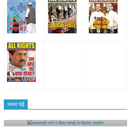
All Rights News
Bareilly
Uttar Pradesh
राजनीति
हॉट
राजनीतिक
जरूर पढ़ें
समाजवादी पार्टी ने किया महंगाई के खिलाफ प्रदर्शन
August 4, 2021
Editor All Rights
0