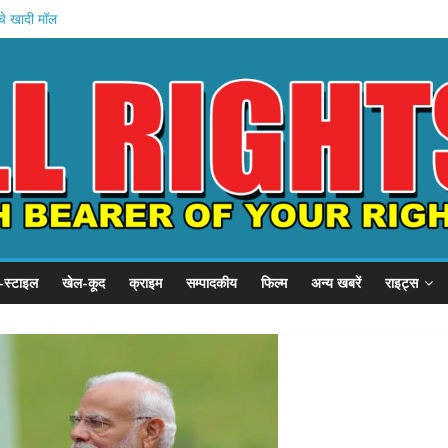
चे खादी मॉल
न की शुरुआत
होस्टल दौरा
 21 हजार करोड़
का इनामी अरेस्ट
-स्टाइल
खेल-कूद
क्राइम
सम्पादकीय
फिल्म
अन्य खबरें
राइट्स