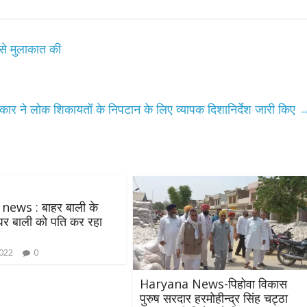
उपाध्यक्ष सोनू बाल्मीकि का किया ग
स्वागत
August 6, 2021
Editor All Rights
0
 से मुलाकात की
रकार ने लोक शिकायतों के निपटान के लिए व्यापक दिशानिर्देश जारी किए
Bareilly
Uttar
हॉट राजनीतिक
 ने किया महंगाई के
न
 news : बाहर बाली के
घर बाली को पति कर रहा
Editor All Rights
0
2022
0
Haryana News-पिहोवा विकास
पुरुष सरदार हरमोहीन्द्र सिंह चट्ठा