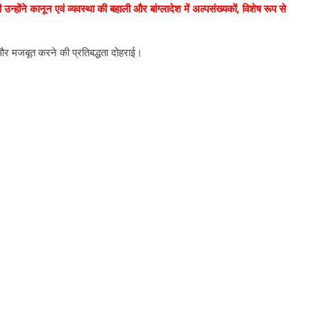
 उन्होंने कानून एवं व्यवस्था की बहाली और बांग्लादेश में अल्पसंख्यकों, विशेष रूप से
को और मजबूत करने की प्रतिबद्धता दोहराई।
All Rights News
Bareilly
Uttar
Pradesh
राजनीति
हॉट राजनीतिक
प्रथम आगमन पर नवनियुक्त प्रद