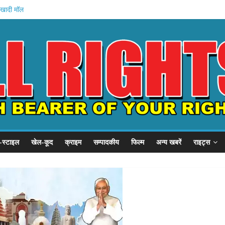
 खादी मॉल
 की शुरुआत
स्टल दौरा
1 हजार करोड़
 इनामी अरेस्ट
-स्टाइल
खेल-कूद
क्राइम
सम्पादकीय
फिल्म
अन्य खबरें
राइट्स