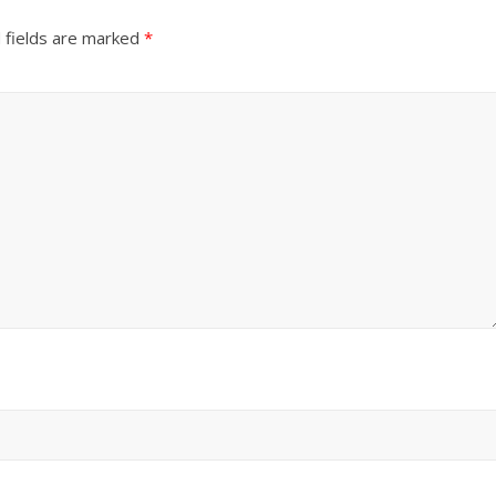
उपाध्यक्ष सोनू बाल्मीकि का किया ग
स्वागत
 fields are marked
*
August 6, 2021
Editor All Rights
0
Bareilly
Uttar
हॉट राजनीतिक
 ने किया महंगाई के
न
Editor All Rights
0