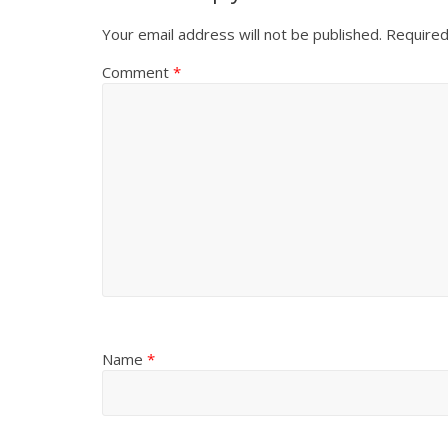
Your email address will not be published.
Required
Comment
*
All Rights News
Pradesh
राजनीति
समाजवादी पार्टी
खिलाफ प्रदर्श
August 4, 2021
Name
*