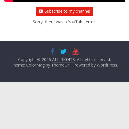
Subscribe to my channel
Sorry, there was a YouTube error.
Copyright © 2026
ALL RIGHTS
. All rights reserved.
Theme:
ColorMag
by ThemeGrill. Powered by
WordPress
.