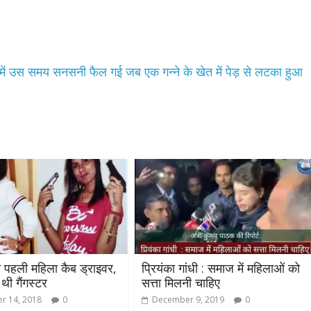
े में उस समय सनसनी फैल गई जब एक गन्ने के खेत में पेड़ से लटका हुआ
All Rights News
Bareilly
Uttar
 पहली महिला कैब ड्राइवर,
प्रियंका गांधी : समाज में महिलाओं को
Pradesh
राजनीति
हॉट राजनीतिक
थी गैंगस्टर
सत्ता मिलनी चाहिए
प्रथम आगमन पर नवनियुक्त प्रद
r 14, 2018
0
December 9, 2019
0