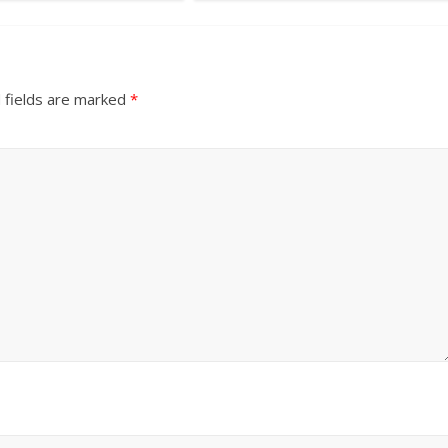
उपाध्यक्ष सोनू बाल्मीकि का किया ग
स्वागत
August 6, 2021
Editor All Rights
0
 fields are marked
*
Bareilly
Uttar
हॉट राजनीतिक
 ने किया महंगाई के
न
Editor All Rights
0