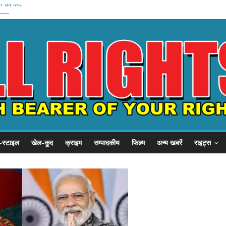
हन को कैद
शुरू
 प्रदर्शन
P से गुहार
छात्र संवाद
-स्टाइल
खेल-कूद
क्राइम
सम्पादकीय
फिल्म
अन्य खबरें
राइट्स