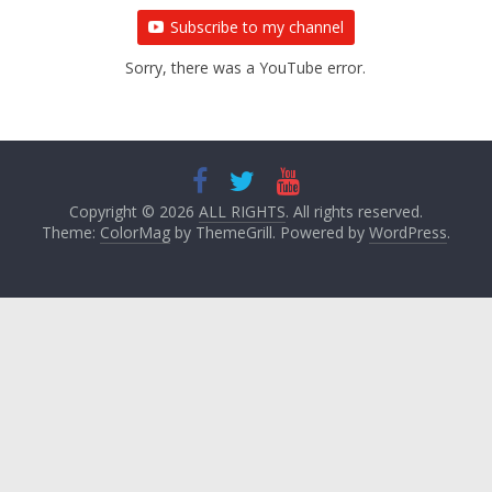
Subscribe to my channel
Sorry, there was a YouTube error.
Copyright © 2026
ALL RIGHTS
. All rights reserved.
Theme:
ColorMag
by ThemeGrill. Powered by
WordPress
.