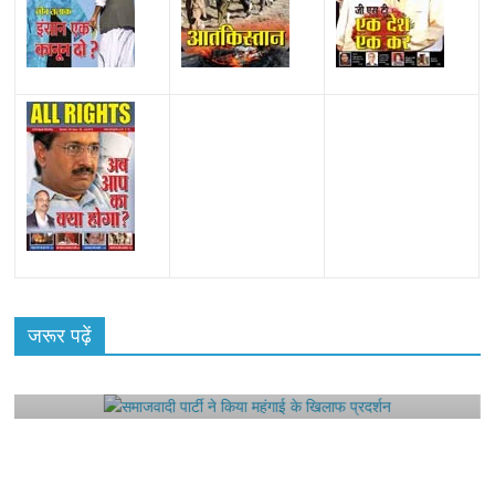
All Rights News
Bareilly
Uttar Pradesh
राजनीति
हॉट
राजनीतिक
जरूर पढ़ें
समाजवादी पार्टी ने किया महंगाई के खिलाफ प्रदर्शन
August 4, 2021
Editor All Rights
0