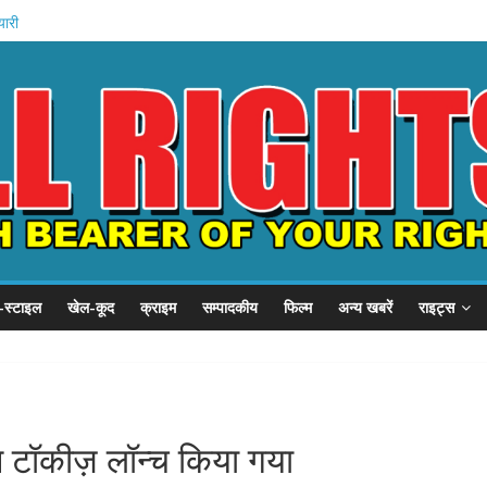
ोजना शुरू
यारी
अमित शाह
गृह मंत्रालय
 निरीक्षण
-स्टाइल
खेल-कूद
क्राइम
सम्पादकीय
फिल्म
अन्य खबरें
राइट्स
प टॉकीज़ लॉन्च किया गया