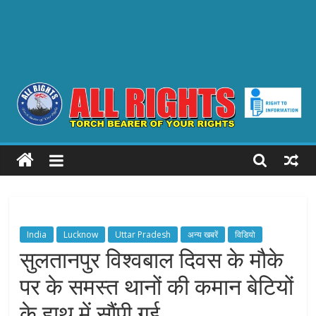
ALL
RIGHTS
Torch
Bearer
India
Lucknow
Uttar Pradesh
अन्य खबरें
विडियो
of
सुलतानपुर विश्वबाल दिवस के मौके
your
पर के समस्त थानों की कमान बेटियों
Rights
के हाथ में सौंपी गई