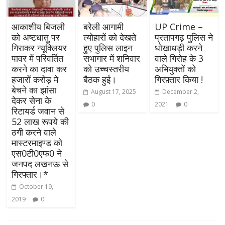
आकाशीय बिजली
बरेली आगामी
UP Crime –
को अष्टधातु पर
त्योहारों को देखते
प्रतापगढ़ पुलिस ने
गिराकर न्यूक्लियर
हुए पुलिस लाइन
धोखाधड़ी करने
पावर में परिवर्तित
सभागार में शनिवार
वाले गिरोह के 3
करने का दावा कर
को उच्चस्तरीय
अभियुक्तों को
हजारों करोड़ मे
बैठक हुई।
गिरफ़्तार किया !
बेचने का झांसा
August 17, 2025
December 2,
देकर सेना के
0
2021
0
रिटायर्ड जवान से
52 लाख रूपये की
ठगी करने वाले
मास्टरमाइण्ड को
एस0टी0एफ0 ने
जनपद लखनऊ से
गिरफ्तार।*
October 19,
2019
0