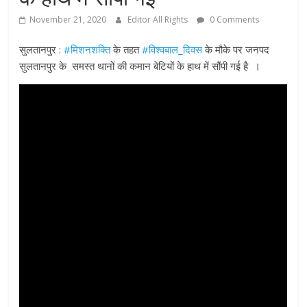
November 21, 2020
Editor All Rights
0 Comments
सुलतानपुर :
#मिशनशक्ति
के तहत
#विश्वबाल_दिवस
के मौके पर जनपद
सुलतानपुर के सम
स्त थानों की कमान बेटियों के हाथ में सौंपी गई है ।