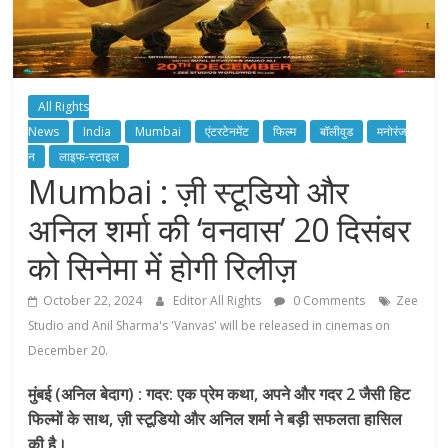
All Rights
News
India
Mumbai
एंटरटेनमेंट
फिल्म
बॉलीवुड
मनोरंज
न
लाइफ-स्टाइल
Mumbai : ज़ी स्टूडियो और
अनिल शर्मा की ‘वनवास’ 20 दिसंबर
को सिनेमा में होगी रिलीज़
October 22, 2024
Editor All Rights
0 Comments
Zee
Studio and Anil Sharma's 'Vanvas' will be released in cinemas on
December 20.
मुंबई (अनिल बेदाग) : गदर: एक प्रेम कथा, अपने और गदर 2 जैसी हिट
फिल्मों के साथ, ज़ी स्टूडियो और अनिल शर्मा ने बड़ी सफलता हासिल
की है।