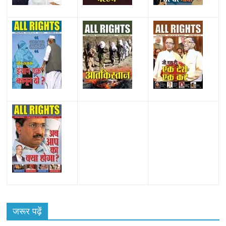
All Rights News
Bareilly
Uttar Pradesh
राजनीति
हॉट
राजनीतिक
जरूर पढ़ें
समाजवादी पार्टी ने किया महंगाई के खिलाफ प्रदर्शन