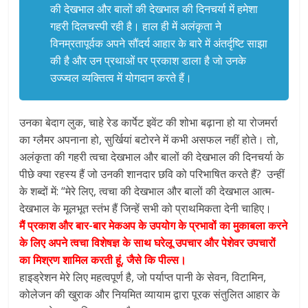
की देखभाल और बालों की देखभाल की दिनचर्या में हमेशा
गहरी दिलचस्पी रही है। हाल ही में अलंकृता ने
विनम्रतापूर्वक अपने सौंदर्य आहार के बारे में अंतर्दृष्टि साझा
की है और उन प्रथाओं पर प्रकाश डाला है जो उनके
उज्ज्वल व्यक्तित्व में योगदान करते हैं।
उनका बेदाग लुक, चाहे रेड कार्पेट इवेंट की शोभा बढ़ाना हो या रोजमर्रा
का ग्लैमर अपनाना हो, सुर्खियां बटोरने में कभी असफल नहीं होते। तो,
अलंकृता की गहरी त्वचा देखभाल और बालों की देखभाल की दिनचर्या के
पीछे क्या रहस्य हैं जो उनकी शानदार छवि को परिभाषित करते हैं? उन्हीं
के शब्दों में: “मेरे लिए, त्वचा की देखभाल और बालों की देखभाल आत्म-
देखभाल के मूलभूत स्तंभ हैं जिन्हें सभी को प्राथमिकता देनी चाहिए।
मैं प्रकाश और बार-बार मेकअप के उपयोग के प्रभावों का मुकाबला करने
के लिए अपने त्वचा विशेषज्ञ के साथ घरेलू उपचार और पेशेवर उपचारों
का मिश्रण शामिल करती हूं, जैसे कि पील्स।
हाइड्रेशन मेरे लिए महत्वपूर्ण है, जो पर्याप्त पानी के सेवन, विटामिन,
कोलेजन की खुराक और नियमित व्यायाम द्वारा पूरक संतुलित आहार के