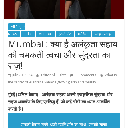
All Rights
News
India
Mumbai
एंटरटेनमेंट
मनोरंजन
लाइफ-स्टाइल
Mumbai : क्या है अलंकृता सहाय
की चमकती त्वचा और सुंदरता का
राज़!
July 20, 2024
Editor All Rights
0 Comments
What is
the secret of Alankrita Sahay's glowing skin and beauty
मुंबई (अनिल बेदाग) : अलंकृता सहाय अपनी प्राकृतिक सुंदरता और
सहज आकर्षण के लिए प्रसिद्ध हैं, जो कई लोगों का ध्यान आकर्षित
करती है।
उनकी बेदाग सजी-धजी उपस्थिति के साथ, उनकी त्वचा