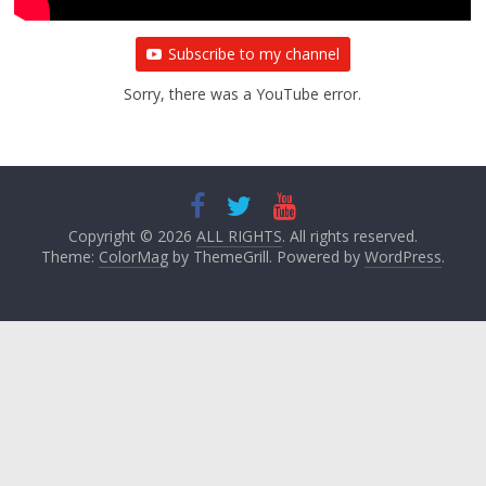
Subscribe to my channel
Sorry, there was a YouTube error.
Copyright © 2026
ALL RIGHTS
. All rights reserved.
Theme:
ColorMag
by ThemeGrill. Powered by
WordPress
.