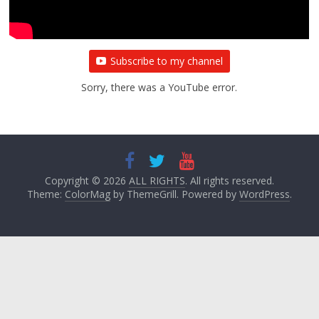
Subscribe to my channel
Sorry, there was a YouTube error.
Copyright © 2026
ALL RIGHTS
. All rights reserved.
Theme:
ColorMag
by ThemeGrill. Powered by
WordPress
.