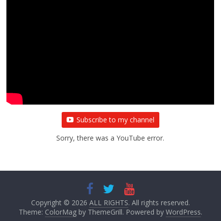
All Rights News
Bareilly
Uttar Pradesh
राजनीति
हॉट
राजनीतिक
प्रथम आगमन पर नवनियुक्त प्रदेश उपाध्यक्ष सोनू
बाल्मीकि का किया गया स्वागत
August 6, 2021
Editor All Rights
0
Subscribe to my channel
Sorry, there was a YouTube error.
Copyright © 2026
ALL RIGHTS
. All rights reserved.
Theme:
ColorMag
by ThemeGrill. Powered by
WordPress
.