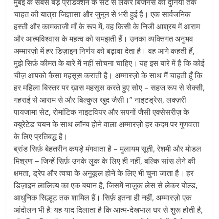
मुंबई के सबसे बड़े प्रोडक्शन के सेट से लेकर बिजनेस की दुनिया तक
चाहत की यात्रा जिज्ञासा और जुनून से भरी हुई है। एक सार्वजनिक
हस्ती और कामकाजी माँ के रूप में, वह किसी के निजी आश्रय में आराम
और आत्मविश्वास के महत्व को समझती हैं। उनका व्यक्तिगत अनुभव
अम्मारज़ो में हर डिज़ाइन निर्णय को बढ़ावा देता है। वह आगे कहती हैं,
मुझे सिर्फ़ कीमत के बारे में नहीं सोचना चाहिए। यह इस बारे में है कि कोई
चीज़ आपको कैसा महसूस कराती है। अम्मारज़ो के साथ मैं चाहती हूँ कि
हर महिला बिस्तर पर ख़ास महसूस करते हुए सोए – सहज रूप से सेक्सी,
गहराई से आराम से और बिल्कुल खुद जैसी।” नाइटड्रेस, लक्ज़री
पायजामा सेट, रोमांटिक नाइटवियर और सपनों जैसी एक्सेसरीज़ के
क्यूरेटेड चयन के साथ लॉन्च होने वाला अम्मारज़ो हर कदम पर गुणवत्ता
के लिए प्रतिबद्ध है।
ब्रांड सिर्फ़ बेहतरीन कपड़े मंगवाता है – मुलायम सूती, रेशमी और मोडल
मिश्रण – जिन्हें सिर्फ़ उनके लुक के लिए ही नहीं, बल्कि सांस लेने की
क्षमता, ड्रेप और त्वचा के अनुकूल होने के लिए भी चुना जाता है। हर
डिज़ाइन लालित्य का एक बयान है, जिसमें नाज़ुक लेस से लेकर बोल्ड,
आधुनिक सिल्हूट तक शामिल हैं। सिर्फ़ इतना ही नहीं, अम्मारज़ो एक
आंदोलन भी है: यह याद दिलाता है कि आत्म-देखभाल घर से शुरू होती है,