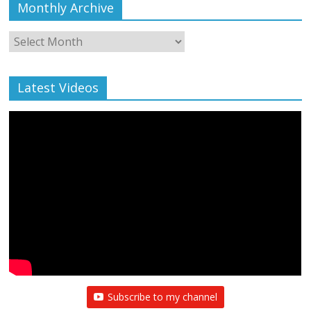
Monthly Archive
Monthly
Archive
Latest Videos
All Rights News
Bareilly
Uttar Pradesh
राजनीति
हॉट
राजनीतिक
प्रथम आगमन पर नवनियुक्त प्रदेश उपाध्यक्ष सोनू
बाल्मीकि का किया गया स्वागत
August 6, 2021
Editor All Rights
0
Subscribe to my channel