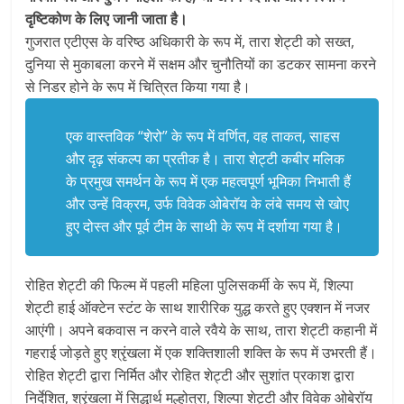
दृष्टिकोण के लिए जानी जाता है।
गुजरात एटीएस के वरिष्ठ अधिकारी के रूप में, तारा शेट्टी को सख्त,
दुनिया से मुकाबला करने में सक्षम और चुनौतियों का डटकर सामना करने
से निडर होने के रूप में चित्रित किया गया है।
एक वास्तविक “शेरो” के रूप में वर्णित, वह ताकत, साहस
और दृढ़ संकल्प का प्रतीक है। तारा शेट्टी कबीर मलिक
के प्रमुख समर्थन के रूप में एक महत्वपूर्ण भूमिका निभाती हैं
और उन्हें विक्रम, उर्फ ​​विवेक ओबेरॉय के लंबे समय से खोए
हुए दोस्त और पूर्व टीम के साथी के रूप में दर्शाया गया है।
रोहित शेट्टी की फिल्म में पहली महिला पुलिसकर्मी के रूप में, शिल्पा
शेट्टी हाई ऑक्टेन स्टंट के साथ शारीरिक युद्ध करते हुए एक्शन में नजर
आएंगी। अपने बकवास न करने वाले रवैये के साथ, तारा शेट्टी कहानी में
गहराई जोड़ते हुए श्रृंखला में एक शक्तिशाली शक्ति के रूप में उभरती हैं।
रोहित शेट्टी द्वारा निर्मित और रोहित शेट्टी और सुशांत प्रकाश द्वारा
निर्देशित, श्रृंखला में सिद्धार्थ मल्होत्रा, शिल्पा शेट्टी और विवेक ओबेरॉय