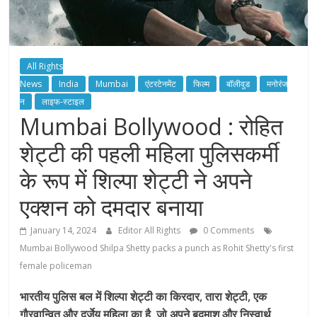
All Rights
News
India
Mumbai
एंटरटेनमेंट
फिल्म
बॉलीवुड
मनोरंज
न
लाइफ-स्टाइल
Mumbai Bollywood : रोहित
शेट्टी की पहली महिला पुलिसकर्मी
के रूप में शिल्पा शेट्टी ने अपने
एक्शन को दमदार बनाया
January 14, 2024
Editor All Rights
0 Comments
Mumbai Bollywood Shilpa Shetty packs a punch as Rohit Shetty's first
female policeman
भारतीय पुलिस बल में शिल्पा शेट्टी का किरदार, तारा शेट्टी, एक
गौरवान्वित और दुर्जेय महिला का है, जो अपने बदमाश और निस्वार्थ