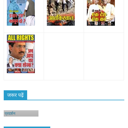
जरूर पढ़ें
न