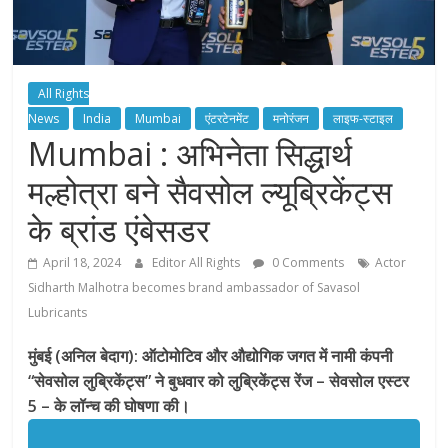
All Rights
News
India
Mumbai
एंटरटेनमेंट
मनोरंजन
लाइफ-स्टाइल
Mumbai : अभिनेता सिद्धार्थ
मल्होत्रा बने सैवसोल ल्यूब्रिकेंट्स
के ब्रांड एंबेसडर
April 18, 2024
Editor All Rights
0 Comments
Actor
Sidharth Malhotra becomes brand ambassador of Savasol
Lubricants
मुंबई (अनिल बेदाग): ऑटोमोटिव और औद्योगिक जगत में नामी कंपनी
“सेवसोल लुब्रिकेंट्स” ने बुधवार को लुब्रिकेंट्स रेंज – सेवसोल एस्टर
5 – के लॉन्च की घोषणा की।