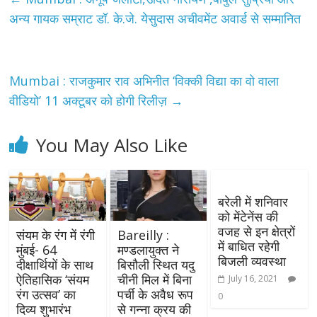
अन्य गायक सम्राट डॉ. के.जे. येसुदास अचीवमेंट अवार्ड से सम्मानित
Mumbai : राजकुमार राव अभिनीत ‘विक्की विद्या का वो वाला
वीडियो’ 11 अक्टूबर को होगी रिलीज़
→
You May Also Like
बरेली में शनिवार
को मेंटेनेंस की
वजह से इन क्षेत्रों
संयम के रंग में रंगी
Bareilly :
में बाधित रहेगी
मुंबई- 64
मण्डलायुक्त ने
बिजली व्यवस्था
दीक्षार्थियों के साथ
बिसौली स्थित यदु
ऐतिहासिक ‘संयम
चीनी मिल में बिना
July 16, 2021
रंग उत्सव’ का
पर्ची के अवैध रूप
0
दिव्य शुभारंभ
से गन्ना क्रय की