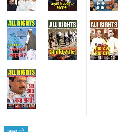
All Rights News
Bareilly
Uttar Pradesh
राजनीति
हॉट
राजनीतिक
जरूर पढ़ें