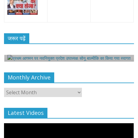
All Rights News
Bareilly
Uttar Pradesh
राजनीति
हॉट
राजनीतिक
प्रथम आगमन पर नवनियुक्त प्रदेश उपाध्यक्ष सोनू
जरूर पढ़ें
बाल्मीकि का किया गया स्वागत
August 6, 2021
Editor All Rights
0
Monthly Archive
Monthly
Archive
Latest Videos