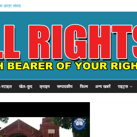
का छात्र संवाद
ें बहन को कैद
जवी शुरू
बड़ा प्रदर्शन
, SSP से गुहार
-स्टाइल
खेल-कूद
क्राइम
सम्पादकीय
फिल्म
अन्य खबरें
राइट्स