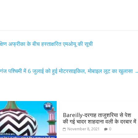
्षिण अफ्रीका के बीच हस्ताक्षरित एमओयू की सूची
All Rights News
Bareilly
Uttar
गंज पश्चिमी में 6 जुलाई को हुई मोटरसाइकिल, मोबाइल लूट का खुलासा
Pradesh
राजनीति
हॉट राजनीतिक
समाजवादी पार्टी ने किया महंगाई के
खिलाफ प्रदर्शन
August 4, 2021
Editor All Rights
0
Bareilly-दरगाह ताजुशरिया से पेश
की गई चादर शाहदाना वली के दरबार में
November 8, 2021
0