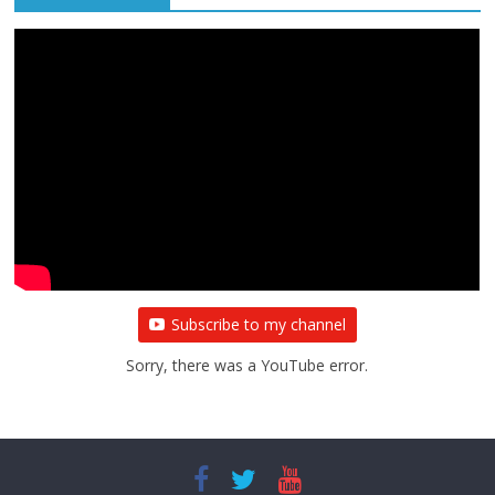
All Rights News
Bareilly
Uttar Pradesh
राजनीति
हॉट
राजनीतिक
प्रथम आगमन पर नवनियुक्त प्रदेश उपाध्यक्ष सोनू
बाल्मीकि का किया गया स्वागत
August 6, 2021
Editor All Rights
0
Subscribe to my channel
Sorry, there was a YouTube error.