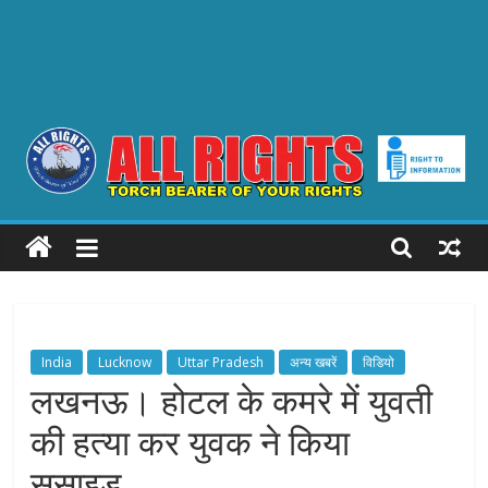
ALL
RIGHTS
Torch
Bearer
India
Lucknow
Uttar Pradesh
अन्य खबरें
विडियो
of
लखनऊ। होटल के कमरे में युवती
your
की हत्या कर युवक ने किया
Rights
सुसाइड,