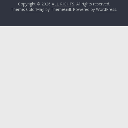
Copyright © 2026
ALL RIGHTS
. All rights reserved.
Theme:
ColorMag
by ThemeGrill. Powered by
WordPress
.