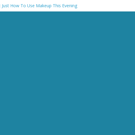
: Just How To Use Makeup This Evening
e a mature Girl | the Urban Dater
up aided by the best hookup websites
्रष्टाचार पर बड़ा एक्शन, सीनियर आईएएस अधिकारी अभिषेक प्रकाश सस्पेंड
ीव अभ्यारण का नाम बदलकर सुहेलदेव वन्य जीव अभ्यारण रखा जाये: मुख्यमंत्री