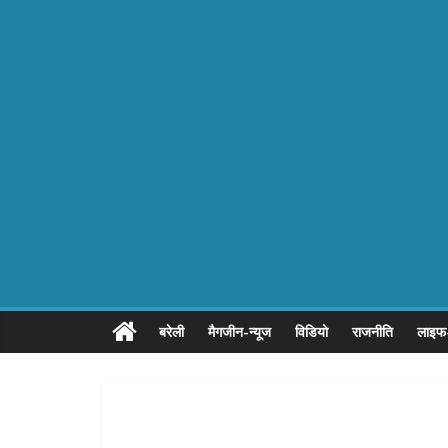
बरेली
मैगजीन-न्यूज
विडियो
राजनीति
लाइफ