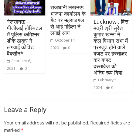
राजधानी लखनऊ
भाजपा कार्यालय के
गेट पर महराजगंज
*लखनऊ –
Lucknow : वित्त
से आई महिला ने
पीजीआई हॉस्पिटल
मंत्री श्री सुरेश
लगाई आग
में पुलिस कमिश्नर
कुमार खन्ना ने
डीके ठाकुर ने
कल विधान सभा में
October 14,
लगवाई कोविड
प्रस्तुत होने वाले
2020
0
वैक्सीन*
बजट पर हस्ताक्षर
कर बजट
February 6,
दस्तावेज को
2021
0
अंतिम रूप दिया
February 5,
2024
0
Leave a Reply
Your email address will not be published.
Required fields are
marked
*