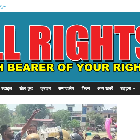
शुरू
 प्रदर्शन
P से गुहार
छात्र संवाद
हन को कैद
-स्टाइल
खेल-कूद
क्राइम
सम्पादकीय
फिल्म
अन्य खबरें
राइट्स