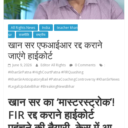
All Rights News
India
teacher khan
sir
राजनीति
राष्ट्रीय
खान सर एफआईआर रद्द कराने
जाएंगे हाईकोर्ट
June 9, 2026
Editor All Rights
0 Comments
:
#KhanSirPatna #HighCourtPatna #FIRQuashing
#KhanSirAnticipatoryBail #PatnaCoachingControversy #KhanSirNews
#LegalUpdateBihar #BreakingNewsBihar
खान सर का ‘मास्टरस्ट्रोक’!
FIR रद्द कराने हाईकोर्ट
पहुंचने की तैयारी, केस में आ