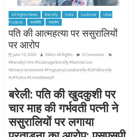
All Rights News
Bareilly
India
Lucknow
Uttar
Pradesh
राजनीति
राष्ट्रीय
पति की आत्महत्या पर ससुरालियों
पर आरोप
June 10, 2026
Editor All Rights
0 Comments
#BareillyCrime #IzzatnagarBareilly #SuicideCase
#DowryHarassment #PregnancyCaseBareilly #SSPIdBareilly
#UPPolice #CrimeNewsUP
बरेली: पति की खुदकुशी पर
चार माह की गर्भवती पत्नी ने
ससुरालियों पर लगाया
प्रताड़ना का आरोप; एसएसपी