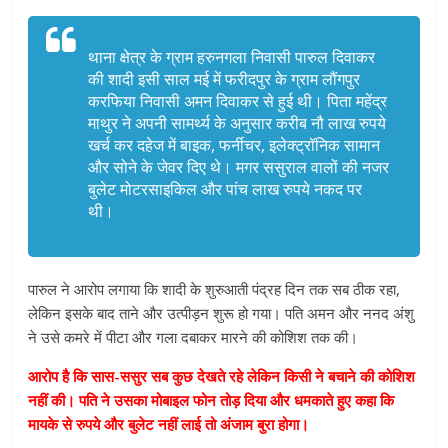
थाना क्षेत्र के ग्राम हरुनगला निवासी पारुल दिवाकर
की शादी इसी साल मई में फरीदपुर के ग्राम लौंगपुर
करफिया निवासी अमन दिवाकर से हुई थी। पिता महेंद्र
माथुर ने अपनी सामर्थ्य के अनुसार करीब नौ लाख रुपये
खर्च कर दहेज में बाइक, फर्नीचर, इलेक्ट्रॉनिक सामान
और सोने के जेवर दिए थे। मगर ससुराल वालों की नजर
बुलेट मोटरसाइकिल और पांच लाख रुपये नकद पर
थी।
पारुल ने आरोप लगाया कि शादी के शुरुआती पंद्रह दिन तक सब ठीक रहा,
लेकिन इसके बाद ताने और उत्पीड़न शुरू हो गया। पति अमन और ननद अंशु
ने उसे कमरे में पीटा और गला दबाकर मारने की कोशिश तक की।
आरोप है कि सास-ससुर सब कुछ देखते रहे लेकिन किसी ने बचाने की कोशिश
नहीं की। पति ने उसका मोबाइल फोन तोड़ दिया और धमकाते हुए कहा कि
मायके से रुपये और बुलेट नहीं लाई तो अंजाम बुरा होगा।