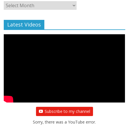
Monthly
Archive
Latest Videos
All Rights News
Bareilly
Uttar Pradesh
राजनीति
हॉट
राजनीतिक
प्रथम आगमन पर नवनियुक्त प्रदेश उपाध्यक्ष सोनू
बाल्मीकि का किया गया स्वागत
August 6, 2021
Editor All Rights
0
Subscribe to my channel
Sorry, there was a YouTube error.