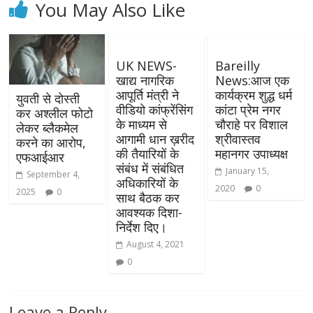
You May Also Like
UK NEWS-
Bareilly
खाद्य नागरिक
News:आज एक
आपूर्ति मंत्री ने
कार्यक्रम शुद्ध धर्म
युवती से दोस्ती
वीडियो कांफ्रेंसिंग
कांटा प्रेम नगर
कर अश्लील फोटो
के माध्यम से
चौराहे पर विशाल
लेकर ब्लैकमेल
आगामी धान ख़रीद
श्रीवास्तव
करने का आरोप,
की तैयारियों के
महानगर उपाध्यक्ष
एफआईआर
संबंध में संबंधित
January 15,
September 4,
अधिकारियों के
2020
0
2025
0
साथ बैठक कर
आवश्यक दिशा-
निर्देश दिए।
August 4, 2021
0
Leave a Reply