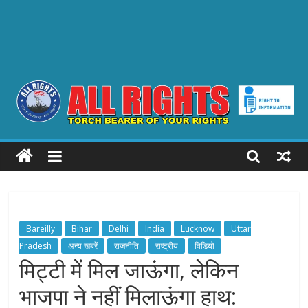
ALL
RIGHTS
Torch
Bearer
Bareilly
Bihar
Delhi
India
Lucknow
Uttar
of
Pradesh
अन्य खबरें
राजनीति
राष्ट्रीय
विडियो
your
मिट्टी में मिल जाऊंगा, लेकिन
Rights
भाजपा ने नहीं मिलाऊंगा हाथ: