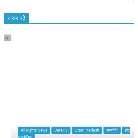
All Rights News
Bareilly
Uttar Pradesh
राजनीति
हॉट
राजनीतिक
जरूर पढ़ें
समाजवादी पार्टी ने किया महंगाई के खिलाफ प्रदर्शन
August 4, 2021
Editor All Rights
0