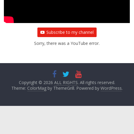
Subscribe to my channel
Sorry, there was a YouTube error.
Copyright © 2026
ALL RIGHTS
. All rights reserved.
Theme:
ColorMag
by ThemeGrill. Powered by
WordPress
.