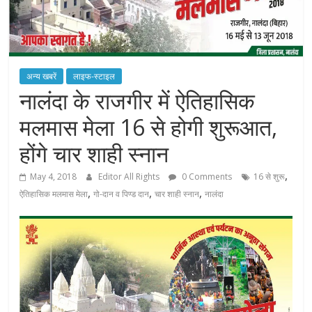
अन्य खबरें
लाइफ-स्टाइल
नालंदा के राजगीर में ऐतिहासिक
मलमास मेला 16 से होगी शुरूआत,
होंगे चार शाही स्नान
,
May 4, 2018
Editor All Rights
0 Comments
16 से शुरू
,
,
,
ऐतिहासिक मलमास मेला
गो-दान व पिण्ड दान
चार शाही स्नान
नालंदा