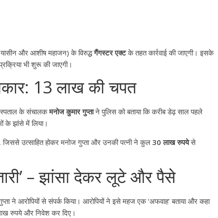
मद यासीन और आशीष महाजन) के विरुद्ध
गैंगस्टर एक्ट
के तहत कार्रवाई की जाएगी। इसके
्रक्रिया भी शुरू की जाएगी।
शिकार: 13 लाख की चपत
 अस्पताल के संचालक
मनोज कुमार गुप्ता
ने पुलिस को बताया कि करीब डेढ़ साल पहले
ों के झांसे में लिया।
िए, जिससे उत्साहित होकर मनोज गुप्ता और उनकी पत्नी ने कुल
30 लाख रुपये
से
री’ – झांसा देकर लूटे और पैसे
All Rights News
Bareilly
Uttar
Pradesh
राजनीति
हॉट राजनीतिक
ज गुप्ता ने आरोपियों से संपर्क किया। आरोपियों ने इसे महज एक ‘अफवाह’ बताया और कहा
प्रथम आगमन पर नवनियुक्त प्रद
10 लाख रुपये और निवेश कर दिए।