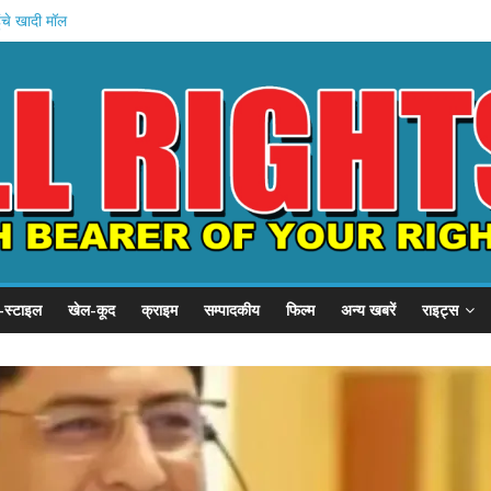
ंचे खादी मॉल
ान की शुरुआत
 होस्टल दौरा
ो 21 हजार करोड़
का इनामी अरेस्ट
-स्टाइल
खेल-कूद
क्राइम
सम्पादकीय
फिल्म
अन्य खबरें
राइट्स