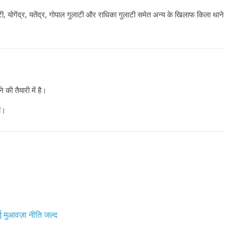
उपाध्यक्ष सोनू बाल्मीकि का किया ग
स्वागत
ी, योगेंद्र, यतेंद्र, गोपाल गुलाटी और राधिका गुलाटी समेत अन्य के खिलाफ किला थाने
August 6, 2021
Editor All Rights
0
की तैयारी में है।
ें।
Bareilly
Uttar
हॉट राजनीतिक
 ने किया महंगाई के
न
Editor All Rights
0
मुआवज़ा नीति जल्द