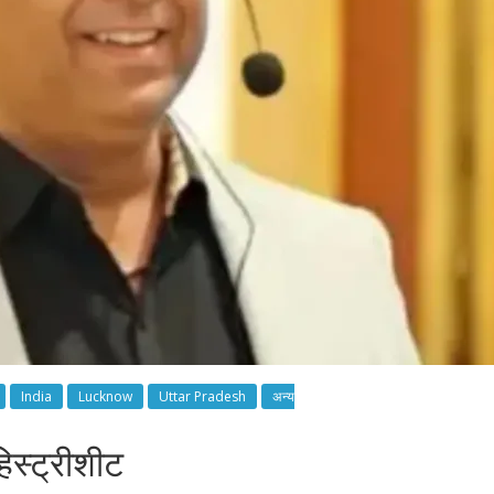
India
Lucknow
Uttar Pradesh
अन्य
िस्ट्रीशीट