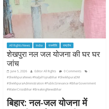
All Rights News
India
राजनीति
राष्ट्रीय
शेखपुरा नल जल योजना की घर घर
जांच
June 5, 2026
Editor All Rights
0 Comments
:
#SheikhpuraNews #NalJalYojnaBihar #SheikhpuraDM
#ShekhpuraAdministration #PublicGrievance #BiharGovernment
#WaterCrisisBihar #BreakingNewsBihar
बिहार: नल-जल योजना में