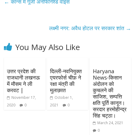
←
कान्स में गूंजी अनफिनिश्ड वॉइस
लक्ष्मी नगर: अवैध होटल पर सरकार शांत
→
You May Also Like
उत्तर प्रदेश की
दिल्ली-नवनियुक्त
Haryana
राजधानी लखनऊ
एयरफोर्स चीफ़ ने
News-किसान
में मौसम ने ली
रक्षा मंत्री की
अंदोलन को
करवट |
मुलाक़ात
कुचलने की
साजिश, सम्पत्ति
November 17,
October 1,
क्षति पूर्ति कानून।
2020
0
2021
0
सरदार हरमोहीन्द्र
सिंह चट्ठा।
March 24, 2021
0