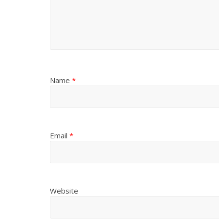
Name
*
All Rights News
Pradesh
राजनीति
समाजवादी पार्टी
Email
*
खिलाफ प्रदर्श
August 4, 2021
Website