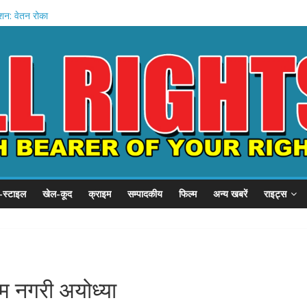
हादसे में मौत
शन: वेतन रोका
म मोदी का संदेश
बदला जीवन
घिरा गृह मंत्रालय
-स्टाइल
खेल-कूद
क्राइम
सम्पादकीय
फिल्म
अन्य खबरें
राइट्स
म नगरी अयोध्या