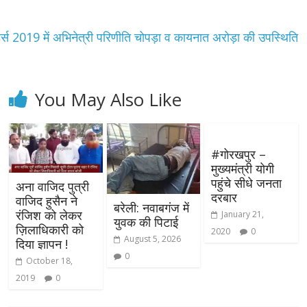
स 2019 में अभिनेत्री परिणीति चोपड़ा व कायनात अरोड़ा की उपस्थिति
You May Also Like
#गोरखपुर –
मुख्यमंत्री योगी
पहुंचे सीधे जनता
अना वाजिद पुत्री
दरबार
वाजिद हुसैन ने
बरेली: नवाबगंज में
रंजिश को लेकर
January 21,
युवक की पिटाई
ज़िलाधिकारी को
2020
0
August 5, 2026
दिया ज्ञापन !
0
October 18,
2019
0