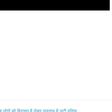
All Rights News
Bareilly
Uttar
Pradesh
राजनीति
हॉट राजनीतिक
प्रथम आगमन पर नवनियुक्त प्रद
ों को हिरासत में लेकर पूछताछ में जुटी पुलिस