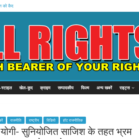
हन को कैद
शुरू
 प्रदर्शन
P से गुहार
छात्र संवाद
-स्टाइल
खेल-कूद
क्राइम
सम्पादकीय
फिल्म
अन्य खबरें
राइट्स
रें
राजनीति
राष्ट्रीय
विडियो
हॉट राजनीतिक
ोगी- सुनियोजित साजिश के तहत भ्रम