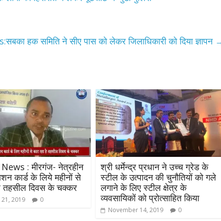
उपाध्यक्ष सोनू बाल्मीकि का किया ग
स्वागत
August 6, 2021
Editor All Rights
0
सबका हक समिति ने सीए पास को लेकर जिलाधिकारी को दिया ज्ञापन
Bareilly
Uttar
हॉट राजनीतिक
 ने किया महंगाई के
न
Editor All Rights
0
 News : मीरगंज- नेत्रहीन
श्री धर्मेन्द्र प्रधान ने उच्च ग्रेड के
शन कार्ड के लिये महीनों से
स्टील के उत्पादन की चुनौतियों को गले
है तहसील दिवस के चक्कर
लगाने के लिए स्टील क्षेत्र के
व्यवसायिकों को प्रोत्साहित किया
 21, 2019
0
November 14, 2019
0