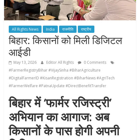
All Rights News
India
राजनीति
राष्ट्रीय
बिहार: किसानों को मिली डिजिटल
आईडी
May 13, 2026
Editor All Rights
0 Comments
#FarmerRegistryBihar #VijaySinha #BiharAgriculture
#DigitalFarmerID #KisanRegistration #BiharNews #AgriTech
#FarmerWelfare #PatnaUpdate #DirectBenefitTransfer
बिहार में ‘फार्मर रजिस्ट्री’
अभियान का आगाज: अब
किसानों के पास होगी अपनी