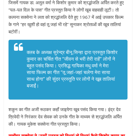
जिसमें गायक डा. अतुल वर्मा ने किशोर कुमार को श्रद्धांजलि अर्पित करते हुए
“पल-पल दिल के पास” गीत प्रस्तुत किया ने लोगों खूब वाहवाही लूटी। तो
कल्पना सक्सेना ने लता को श्रद्धांजलि देते हुए 1967 में आई उपकार फ़िल्म
के गाने “हर खुशी हो वहां तू जहां भी रहे” सुनाकर श्रोताओं की खूब तालियां
बटोरीं।
क्लब के अध्यक्ष सुरेन्द्र बीनू सिन्हा द्वारा प्रस्तुत किशोर
कुमार का चर्चित गीत “जीवन से भरी तेरी राहें” लोगों ने
बहुत पसंद किया। प्रसिद्ध गायिका मधु वर्मा ने मेरा
साया फिल्म का गीत “तू जहां-जहां चलेगा मेरा साया
साथ होगा” की सुंदर प्रस्तुति पर लोगों ने खूब तालियां
बजाईं।
शकुन का गीत अजी रूठकर कहाँ जाइयेगा खूब पसंद किया गया। इंद्र देव
त्रिवेदी ने निरंकार देव सेवक को उनके गीत के माध्यम से श्रद्धांजलि अर्पित
की। गायक मुकेश सक्सेना गीत प्रस्तुत किया।
सत्येंद्र सक्सेना ने “रस्में उल्फत को निभाएं तो निभाएं कैसे”किशोर कुमार का