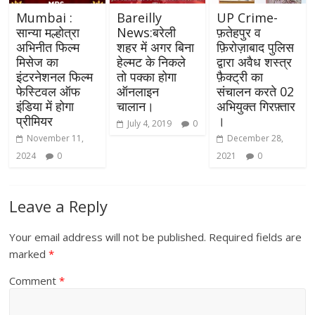
Mumbai :
Bareilly
UP Crime-
सान्या मल्होत्रा
News:बरेली
फ़तेहपुर व
अभिनीत फिल्म
शहर में अगर बिना
फ़िरोज़ाबाद पुलिस
मिसेज का
हेल्मट के निकले
द्वारा अवैध शस्त्र
इंटरनेशनल फिल्म
तो पक्का होगा
फ़ैक्ट्री का
फेस्टिवल ऑफ
ऑनलाइन
संचालन करते 02
इंडिया में होगा
चालान।
अभियुक्त गिरफ़्तार
प्रीमियर
।
July 4, 2019
0
November 11,
December 28,
2024
0
2021
0
Leave a Reply
Your email address will not be published.
Required fields are
marked
*
Comment
*