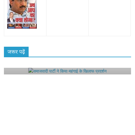
All Rights News
Bareilly
Uttar Pradesh
राजनीति
हॉट
राजनीतिक
जरूर पढ़ें
समाजवादी पार्टी ने किया महंगाई के खिलाफ प्रदर्शन
August 4, 2021
Editor All Rights
0