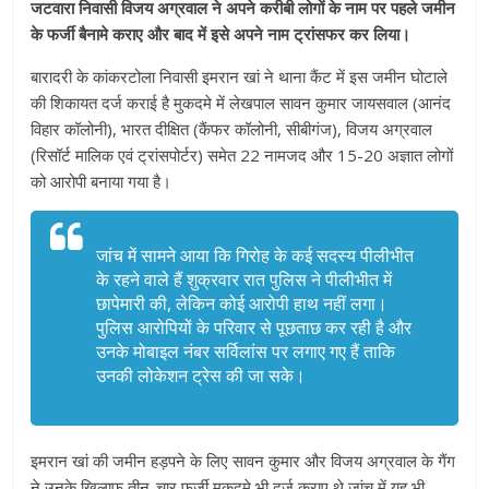
जटवारा निवासी विजय अग्रवाल ने अपने करीबी लोगों के नाम पर पहले जमीन
के फर्जी बैनामे कराए और बाद में इसे अपने नाम ट्रांसफर कर लिया।
बारादरी के कांकरटोला निवासी इमरान खां ने थाना कैंट में इस जमीन घोटाले
की शिकायत दर्ज कराई है मुकदमे में लेखपाल सावन कुमार जायसवाल (आनंद
विहार कॉलोनी), भारत दीक्षित (कैंफर कॉलोनी, सीबीगंज), विजय अग्रवाल
(रिसॉर्ट मालिक एवं ट्रांसपोर्टर) समेत 22 नामजद और 15-20 अज्ञात लोगों
को आरोपी बनाया गया है।
जांच में सामने आया कि गिरोह के कई सदस्य पीलीभीत
के रहने वाले हैं शुक्रवार रात पुलिस ने पीलीभीत में
छापेमारी की, लेकिन कोई आरोपी हाथ नहीं लगा।
पुलिस आरोपियों के परिवार से पूछताछ कर रही है और
उनके मोबाइल नंबर सर्विलांस पर लगाए गए हैं ताकि
उनकी लोकेशन ट्रेस की जा सके।
इमरान खां की जमीन हड़पने के लिए सावन कुमार और विजय अग्रवाल के गैंग
ने उनके खिलाफ तीन-चार फर्जी मुकदमे भी दर्ज कराए थे जांच में यह भी