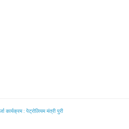
All Rights News
Bareilly
Uttar
कार्यक्रम : पेट्रोलियम मंत्री पुरी
Pradesh
राजनीति
हॉट राजनीतिक
प्रथम आगमन पर नवनियुक्त प्रद