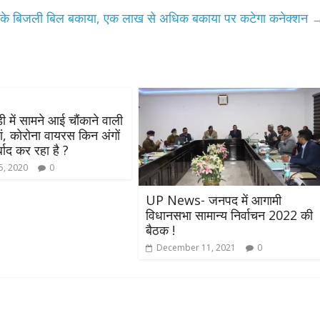
उपाध्यक्ष सोनू बाल्मीकि का किया ग
़ के बिजली बिल बकाया, एक लाख से अधिक बकाया पर कटेगा कनेक्शन
स्वागत
August 6, 2021
Editor All Rights
0
डी में सामने आई चौंकाने वाली
ं, कोरोना वायरस किन अंगों
्बाद कर रहा है ?
Bareilly
Uttar
5, 2020
0
हॉट राजनीतिक
 ने किया महंगाई के
UP News- जनपद में आगामी
न
विधानसभा सामान्य निर्वाचन 2022 की
बैठक !
Editor All Rights
0
December 11, 2021
0