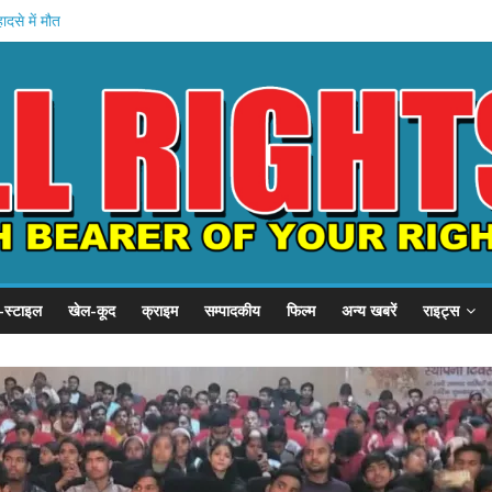
ादसे में मौत
 इनामी गिरफ्तार
ेल्थ पहल .
YC का हल्ला बोल
बदला जीवन
-स्टाइल
खेल-कूद
क्राइम
सम्पादकीय
फिल्म
अन्य खबरें
राइट्स