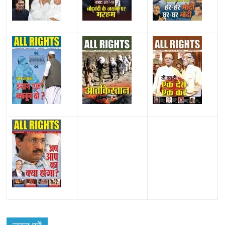
All Rights News
Bareilly
Uttar Pradesh
राजनीति
हॉट
राजनीतिक
प्रथम आगमन पर नवनियुक्त प्रदेश उपाध्यक्ष सोनू