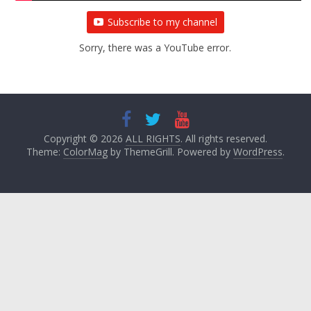
Subscribe to my channel
Sorry, there was a YouTube error.
Copyright © 2026
ALL RIGHTS
. All rights reserved.
Theme:
ColorMag
by ThemeGrill. Powered by
WordPress
.