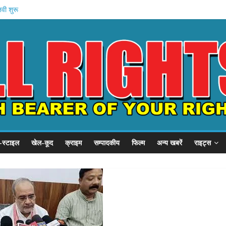
जवी शुरू
बड़ा प्रदर्शन
, SSP से गुहार
का छात्र संवाद
ें बहन को कैद
-स्टाइल
खेल-कूद
क्राइम
सम्पादकीय
फिल्म
अन्य खबरें
राइट्स