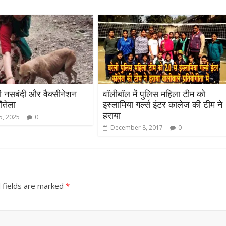
 की नसबंदी और वैक्सीनेशन
वॉलीबॉल में पुलिस महिला टीम को
रौतेला
इस्लामिया गर्ल्स इंटर कालेज की टीम ने
All Rights News
Bareilly
Uttar
हराया
5, 2025
0
Pradesh
राजनीति
हॉट राजनीतिक
December 8, 2017
0
समाजवादी पार्टी ने किया महंगाई के
खिलाफ प्रदर्शन
August 4, 2021
Editor All Rights
0
 fields are marked
*