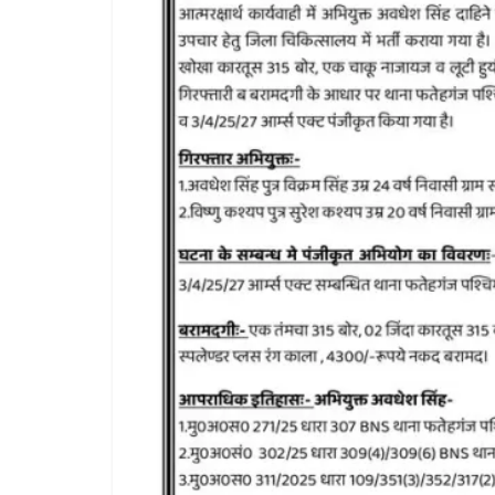
उपाध्य
स्वाग
Augus
All Rights News
Bareilly
Uttar
Pradesh
राजनीति
हॉट राजनीतिक
समाजवादी पार्टी ने किया महंगाई के
खिलाफ प्रदर्शन
August 4, 2021
Editor All Rights
0