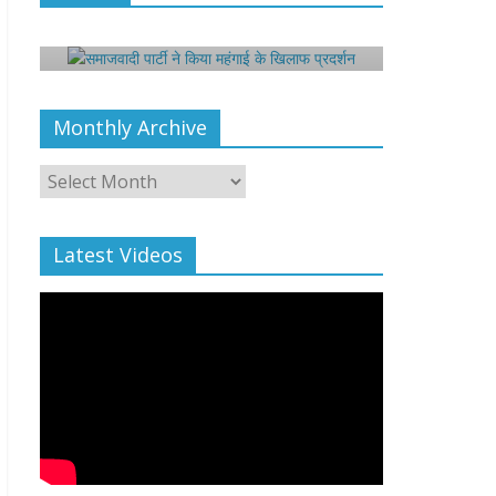
 Rights
0
Monthly Archive
Monthly
All Rights News
Bareilly
Uttar
Archive
Pradesh
राजनीति
हॉट राजनीतिक
प्रथम आगमन पर नवनियुक्त प्रदेश
Latest Videos
उपाध्यक्ष सोनू बाल्मीकि का किया गया
स्वागत
August 6, 2021
Editor All Rights
0