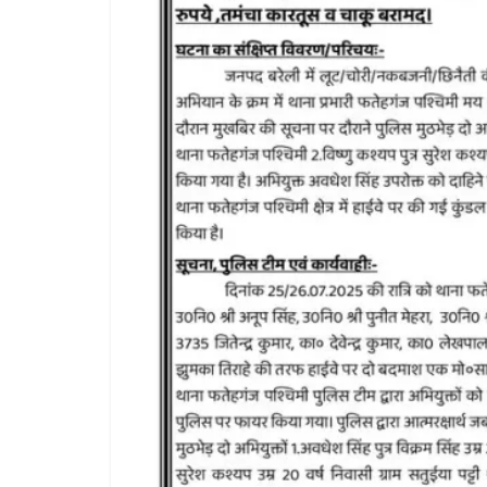
All Ri
Pradesh
प्रथम