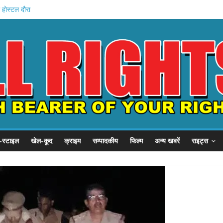
 होस्टल दौरा
ो 21 हजार करोड़
का इनामी अरेस्ट
ंचे खादी मॉल
ान की शुरुआत
-स्टाइल
खेल-कूद
क्राइम
सम्पादकीय
फिल्म
अन्य खबरें
राइट्स