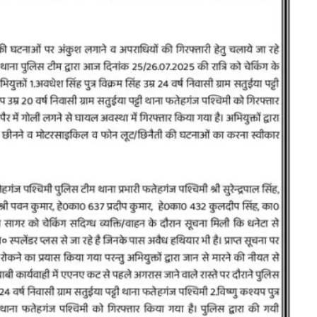
ghts News
Bareilly
Uttar
All Rights News
Bareilly
राजनीति
हॉट राजनीतिक
Pradesh
राजनीति
हॉट राजनीत
 आगमन पर नवनियुक्त प्रदेश
समाजवादी पार्टी ने किया