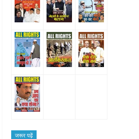
Uttar
िक
 महंगाई के
जरूर पढ़ें