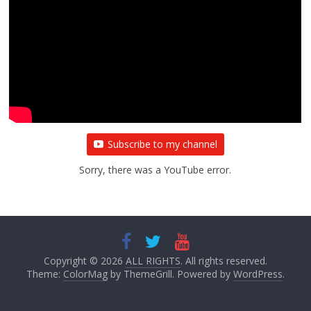
All Rights News
Bareilly
Uttar Pradesh
राजनीति
हॉट
राजनीतिक
प्रथम आगमन पर नवनियुक्त प्रदेश उपाध्यक्ष सोनू
बाल्मीकि का किया गया स्वागत
August 6, 2021
Editor All Rights
0
Subscribe to my channel
Sorry, there was a YouTube error.
Copyright © 2026
ALL RIGHTS
. All rights reserved.
Theme:
ColorMag
by ThemeGrill. Powered by
WordPress
.