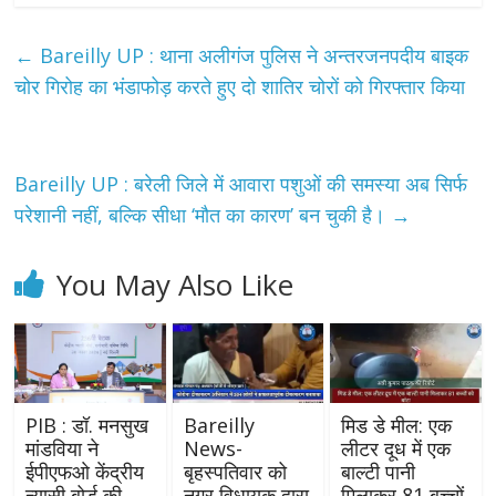
←
Bareilly UP : थाना अलीगंज पुलिस ने अन्तरजनपदीय बाइक
चोर गिरोह का भंडाफोड़ करते हुए दो शातिर चोरों को गिरफ्तार किया
Bareilly UP : बरेली जिले में आवारा पशुओं की समस्या अब सिर्फ
परेशानी नहीं, बल्कि सीधा ‘मौत का कारण’ बन चुकी है।
→
You May Also Like
PIB : डॉ. मनसुख
Bareilly
मिड डे मील: एक
मांडविया ने
News-
लीटर दूध में एक
ईपीएफओ केंद्रीय
बृहस्पतिवार को
बाल्टी पानी
न्यासी बोर्ड की
नगर विधायक द्वारा
मिलाकर 81 बच्चों