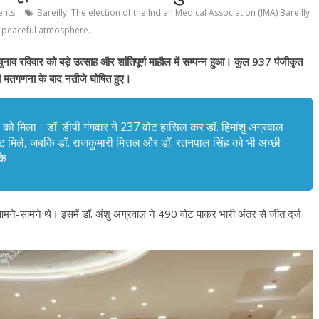
nts
Bareilly: The election of the Indian Medical Association (IMA) Bareilly
a peaceful atmosphere.
 रविवार को बड़े उत्साह और शांतिपूर्ण माहौल में सम्पन्न हुआ। कुल 937 पंजीकृत
ी मतगणना के बाद नतीजे घोषित हुए।
े को मिला। डॉ. डीपी गंगवार ने 237 वोट हासिल कर डॉ. हिमांशु अग्रवाल
वोट मिले, जबकि डॉ. राजकुमारी मित्तल और डॉ. रतनपाल सिंह को भी अच्छी
सके।
ा आमने-सामने थे। इसमें डॉ. अंशु अग्रवाल ने 490 वोट पाकर भारी अंतर से जीत दर्ज