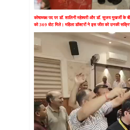
कोषाध्यक्ष पद पर डॉ. शालिनी महेश्वरी और डॉ. सुजय मुखर्जी के
को 369 वोट मिले। महिला डॉक्टरों ने इस जीत को उनकी सक्रि
Video
Player
All Rights News
Pradesh
राजनीति
समाजवादी पार्टी
खिलाफ प्रदर्श
August 4, 2021