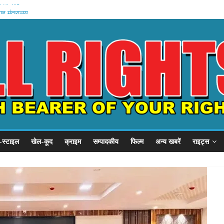
अमित शाह
गृह मंत्रालय
े में मौत
वेतन रोका
यारी
-स्टाइल
खेल-कूद
क्राइम
सम्पादकीय
फिल्म
अन्य खबरें
राइट्स