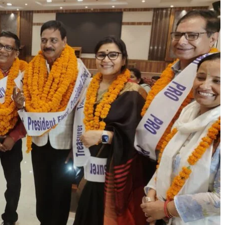
All Rights News
Bareilly
Uttar
Pradesh
राजनीति
हॉट राजनीतिक
प्रथम आगमन पर नवनियुक्त प्रद