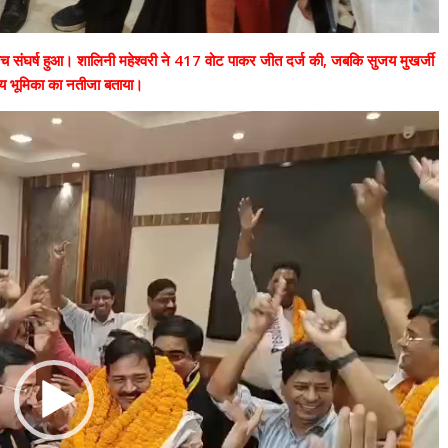
उपाध्यक्ष सोनू बाल्मीकि का किया ग
स्वागत
August 6, 2021
Editor All Rights
0
 बीच संघर्ष हुआ। शालिनी महेश्वरी ने 417 वोट पाकर जीत दर्ज की, जबकि सुजय मुखर्जी
य भूमिका का नतीजा बताया।
Bareilly
Uttar
हॉट राजनीतिक
 ने किया महंगाई के
न
Editor All Rights
0